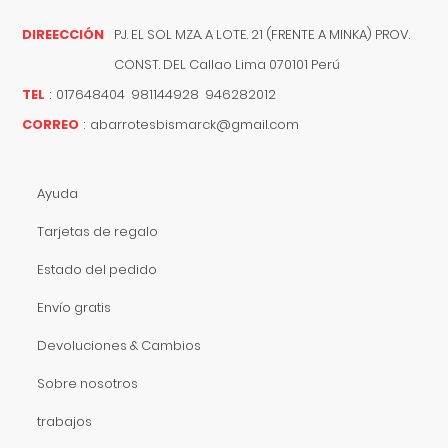
DIREECCIÓN
PJ. EL SOL MZA. A LOTE. 21 (FRENTE A MINKA) PROV.
CONST. DEL
Callao
Lima
070101
Perú
TEL
:
017648404 981144928 946282012
CORREO
:
abarrotesbismarck@gmail.com
Ayuda
Tarjetas de regalo
Estado del pedido
Envío gratis
Devoluciones & Cambios
Sobre nosotros
trabajos