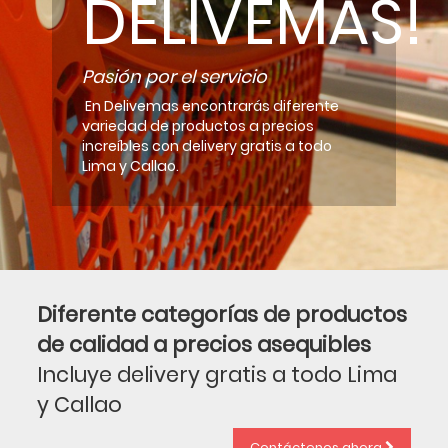
DELIVEMAS!
Pasión por el servicio
En Delivemas encontrarás diferente
variedad de productos a precios
increíbles con delivery gratis a todo
Lima y Callao.
Diferente categorías de productos
de calidad a precios asequibles
Incluye delivery gratis a todo Lima
y Callao
Contáctenos ahora