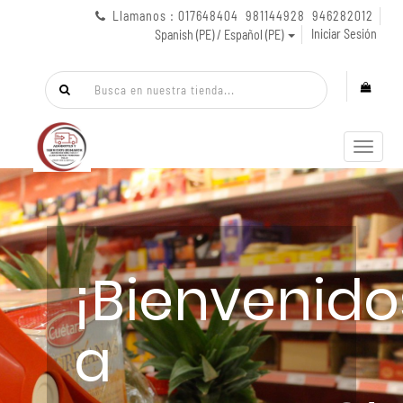
Llamanos : 017648404 981144928 946282012
Iniciar Sesión
Spanish (PE) / Español (PE)
Menú
de
Naveg
¡Bienvenido
a