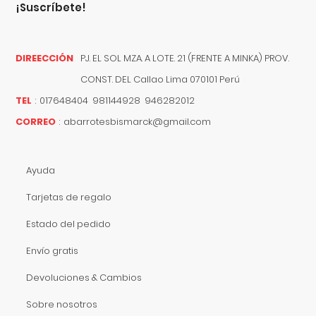
¡suscríbete!
DIREECCIÓN
PJ. EL SOL MZA. A LOTE. 21 (FRENTE A MINKA) PROV.
CONST. DEL
Callao
Lima
070101
Perú
TEL
:
017648404 981144928 946282012
CORREO
:
abarrotesbismarck@gmail.com
Ayuda
Tarjetas de regalo
Estado del pedido
Envío gratis
Devoluciones & Cambios
Sobre nosotros