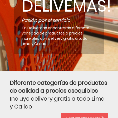
DELIVEMAS!
Pasión por el servicio
En Delivemas encontrarás diferente
variedad de productos a precios
increíbles con delivery gratis a todo
Lima y Callao.
Diferente categorías de productos
de calidad a precios asequibles
Incluye delivery gratis a todo Lima
y Callao
Contáctenos ahora