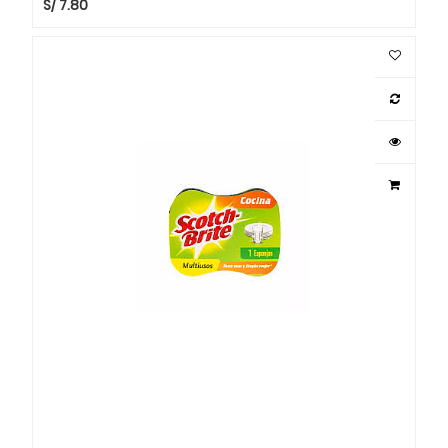
S/
7.80