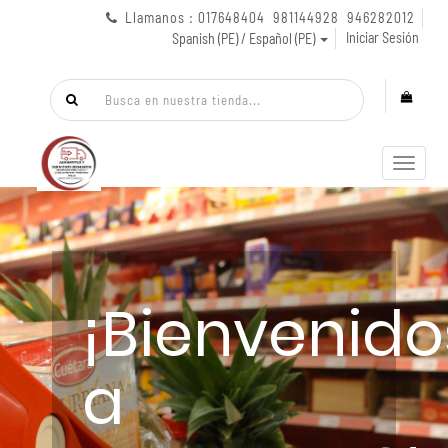
Llamanos : 017648404 981144928 946282012
Iniciar Sesión
Spanish (PE) / Español (PE)
Menú
de
Naveg
¡Bienvenido
a