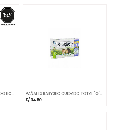
NUGGETS DE POLLO SAN FERNANDO BOLSA 2KG
PAÑALES BABYSEC CUIDADO TOTAL "G" 44 UND.
S/
34.50