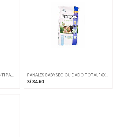
PAÑALES BABYSEC PREMIUN PRACTI PACK "G" 58 UN.
PAÑALES BABYSEC CUIDADO TOTAL "XXG" 36 UND.
S/
34.50