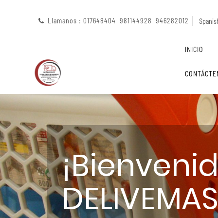
Llamanos : 017648404 981144928 946282012
Spanish
INICIO
CONTÁCTE
¡Bienveni
DELIVEMAS