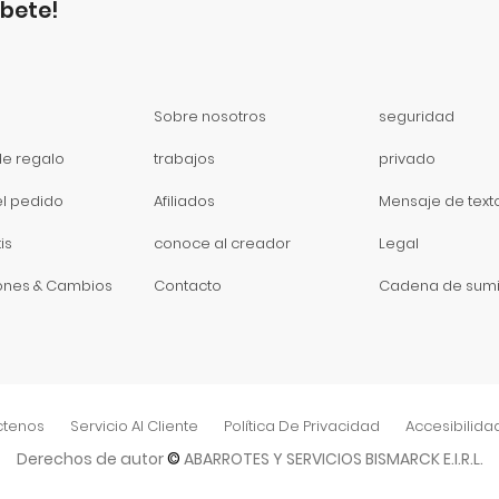
íbete!
Sobre nosotros
seguridad
de regalo
trabajos
privado
el pedido
Afiliados
Mensaje de text
is
conoce al creador
Legal
ones & Cambios
Contacto
Cadena de sumi
ctenos
Servicio Al Cliente
Política De Privacidad
Accesibilida
Derechos de autor
©
ABARROTES Y SERVICIOS BISMARCK E.I.R.L.