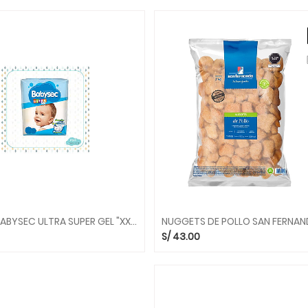
PAÑALES BABYSEC ULTRA SUPER GEL "XXG" 44 UND.
S/
43.00