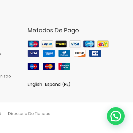
Metodos De Pago
o
nistro
English
Español (PE)
d
Directorio De Tiendas