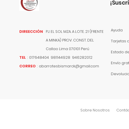
¡suscr
Ayuda
DIREECCIÓN
PJ. EL SOL MZA. A LOTE. 21 (FRENTE
A MINKA) PROV. CONST. DEL
Tarjetas 
Callao
Lima
070101
Perú
Estado d
TEL
:
017648404 981144928 946282012
Envío grat
CORREO
:
abarrotesbismarck@gmail.com
Devoluci
Sobre Nosotros
Contá