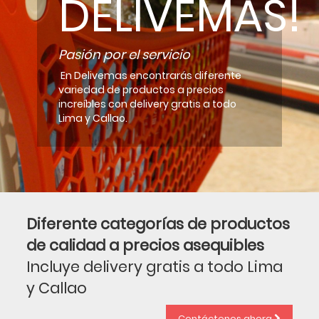
DELIVEMAS!
Pasión por el servicio
En Delivemas encontrarás diferente
variedad de productos a precios
increíbles con delivery gratis a todo
Lima y Callao.
Diferente categorías de productos
de calidad a precios asequibles
Incluye delivery gratis a todo Lima
y Callao
Contáctenos ahora