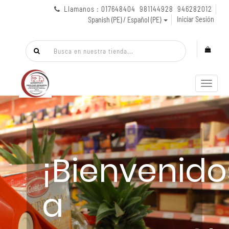
Llamanos : 017648404 981144928 946282012
Iniciar Sesión
Spanish (PE) / Español (PE)
Menú
de
Naveg
¡Bienvenido
a