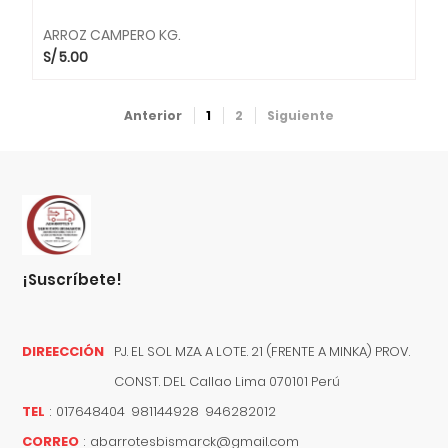
ARROZ CAMPERO KG.
S/
5.00
Anterior
1
2
Siguiente
¡suscríbete!
DIREECCIÓN
PJ. EL SOL MZA. A LOTE. 21 (FRENTE A MINKA) PROV.
CONST. DEL
Callao
Lima
070101
Perú
TEL
:
017648404 981144928 946282012
CORREO
:
abarrotesbismarck@gmail.com