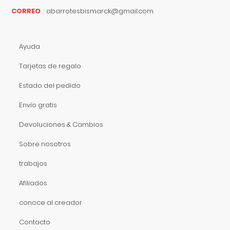
CORREO
:
abarrotesbismarck@gmail.com
Ayuda
Tarjetas de regalo
Estado del pedido
Envío gratis
Devoluciones & Cambios
Sobre nosotros
trabajos
Afiliados
conoce al creador
Contacto