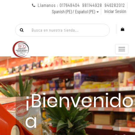
Llamanos : 017648404 981144928 946282012
Iniciar Sesión
Spanish (PE) / Español (PE)
Menú
de
Naveg
¡Bienvenido
a