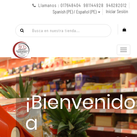
Llamanos : 017648404 981144928 946282012
Iniciar Sesión
Spanish (PE) / Español (PE)
Menú
de
Naveg
¡Bienvenido
a