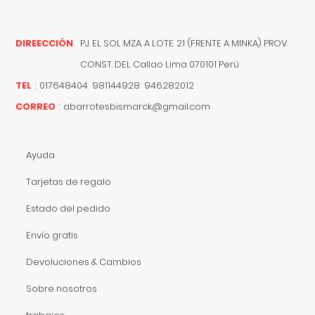
DIREECCIÓN
PJ. EL SOL MZA. A LOTE. 21 (FRENTE A MINKA) PROV.
CONST. DEL
Callao
Lima
070101
Perú
TEL
:
017648404 981144928 946282012
CORREO
:
abarrotesbismarck@gmail.com
Ayuda
Tarjetas de regalo
Estado del pedido
Envío gratis
Devoluciones & Cambios
Sobre nosotros