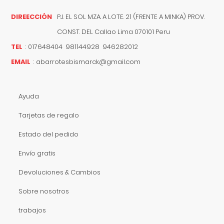
DIREECCIÓN
PJ. EL SOL MZA. A LOTE. 21 (FRENTE A MINKA) PROV.
CONST. DEL
Callao
Lima
070101
Peru
TEL
:
017648404 981144928 946282012
EMAIL
:
abarrotesbismarck@gmail.com
Ayuda
Tarjetas de regalo
Estado del pedido
Envío gratis
Devoluciones & Cambios
Sobre nosotros
trabajos