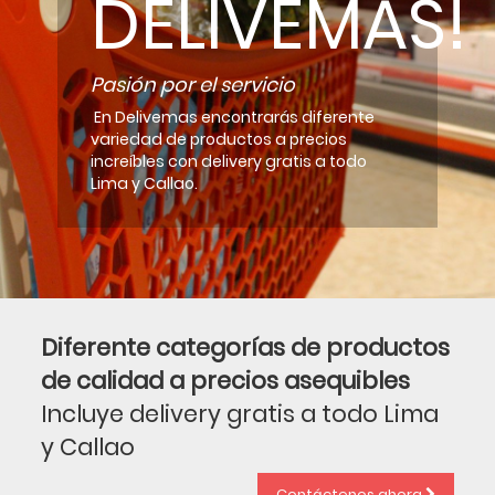
DELIVEMAS!
Pasión por el servicio
En Delivemas encontrarás diferente
variedad de productos a precios
increíbles con delivery gratis a todo
Lima y Callao.
Diferente categorías de productos
de calidad a precios asequibles
Incluye delivery gratis a todo Lima
y Callao
Contáctenos ahora