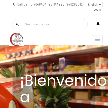
Call us : 017648404 981144928 946282012
English
Login
Toggl
navig
¡Bienvenido
a