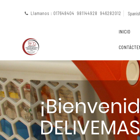
Llamanos : 017648404 981144928 946282012
Spanish
INICIO
CONTÁCTE
¡Bienveni
DELIVEMAS