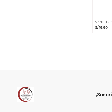
S/
19.90
¡suscr