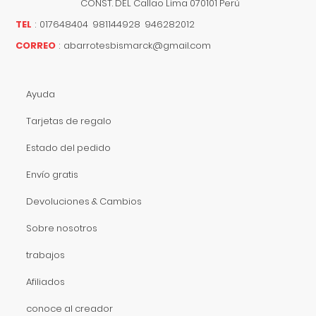
CONST. DEL
Callao
Lima
070101
Perú
TEL
:
017648404 981144928 946282012
CORREO
:
abarrotesbismarck@gmail.com
Ayuda
Tarjetas de regalo
Estado del pedido
Envío gratis
Devoluciones & Cambios
Sobre nosotros
trabajos
Afiliados
conoce al creador