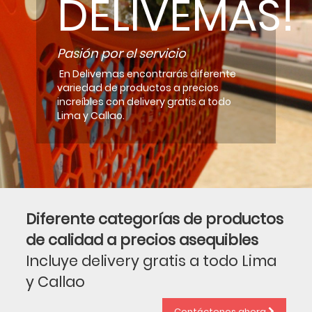
DELIVEMAS!
Pasión por el servicio
En Delivemas encontrarás diferente
variedad de productos a precios
increíbles con delivery gratis a todo
Lima y Callao.
Diferente categorías de productos
de calidad a precios asequibles
Incluye delivery gratis a todo Lima
y Callao
Contáctenos ahora