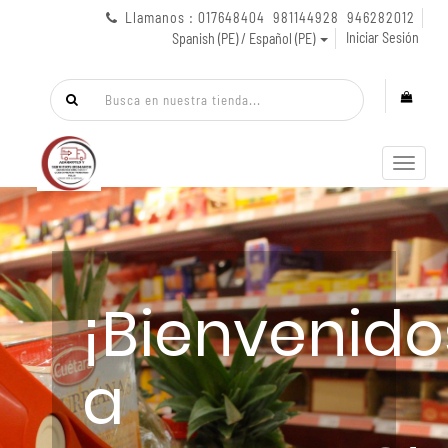
Llamanos : 017648404 981144928 946282012
Iniciar Sesión
Spanish (PE) / Español (PE)
Menú
de
Naveg
¡Bienvenido
a