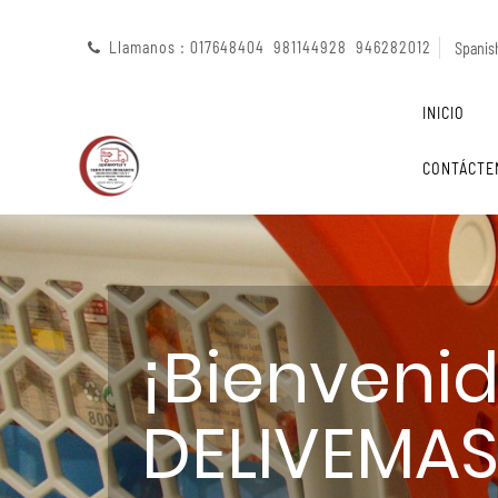
Llamanos : 017648404 981144928 946282012
Spanish
INICIO
CONTÁCTE
¡Bienveni
DELIVEMAS