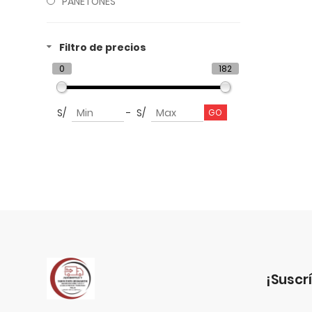
PANETONES
Filtro de precios
0
182
S/
-
S/
¡suscr