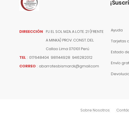
¡suscr
Ayuda
DIREECCIÓN
PJ. EL SOL MZA. A LOTE. 21 (FRENTE
A MINKA) PROV. CONST. DEL
Tarjetas 
Callao
Lima
070101
Perú
Estado d
TEL
:
017648404 981144928 946282012
Envío grat
CORREO
:
abarrotesbismarck@gmail.com
Devoluci
Sobre Nosotros
Contá