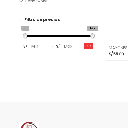
PANETONES
Filtro de precios
0
187
S/
-
S/
MAYONESA 
S/
55.00