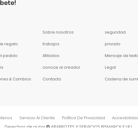
íbete!
Sobre nosotros
seguridad
de regalo
trabajos
privado
el pedido
Afiliados
Mensaje de text
is
conoce al creador
Legal
ones & Cambios
Contacto
Cadena de sumi
ctenos
Servicio Al Cliente
Política De Privacidad
Accesibilida
Derechos de autor
©
ABARROTES Y SERVICIOS BISMARCK E.I.R.L.