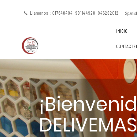
Llamanos : 017648404 981144928 946282012
Spanish
INICIO
CONTÁCTE
¡Bienveni
DELIVEMAS