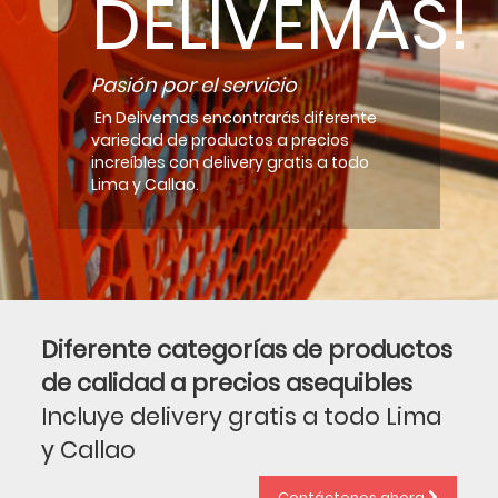
DELIVEMAS!
Pasión por el servicio
En Delivemas encontrarás diferente
variedad de productos a precios
increíbles con delivery gratis a todo
Lima y Callao.
Diferente categorías de productos
de calidad a precios asequibles
Incluye delivery gratis a todo Lima
y Callao
Contáctenos ahora