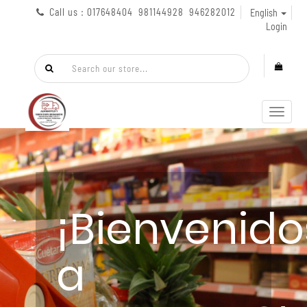
Call us : 017648404 981144928 946282012
English
Login
Toggl
navig
¡Bienvenido
a