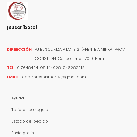
¡suscríbete!
DIREECCIÓN
PJ. EL SOL MZA. A LOTE. 21 (FRENTE A MINKA) PROV.
CONST. DEL
Callao
Lima
070101
Peru
TEL
:
017648404 981144928 946282012
EMAIL
:
abarrotesbismarck@gmail.com
Ayuda
Tarjetas de regalo
Estado del pedido
Envío gratis