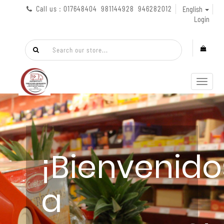
Call us : 017648404 981144928 946282012
English
Login
Toggl
navig
¡Bienvenido
a