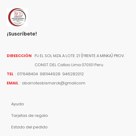
¡suscríbete!
DIREECCIÓN
PJ. EL SOL MZA. A LOTE. 21 (FRENTE A MINKA) PROV.
CONST. DEL
Callao
Lima
070101
Peru
TEL
:
017648404 981144928 946282012
EMAIL
:
abarrotesbismarck@gmail.com
Ayuda
Tarjetas de regalo
Estado del pedido