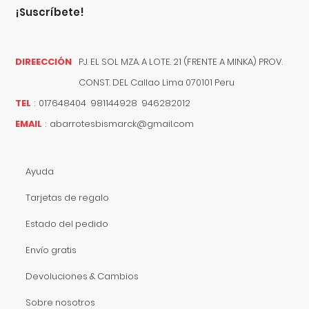
¡suscríbete!
DIREECCIÓN
PJ. EL SOL MZA. A LOTE. 21 (FRENTE A MINKA) PROV.
CONST. DEL
Callao
Lima
070101
Peru
TEL
:
017648404 981144928 946282012
EMAIL
:
abarrotesbismarck@gmail.com
Ayuda
Tarjetas de regalo
Estado del pedido
Envío gratis
Devoluciones & Cambios
Sobre nosotros