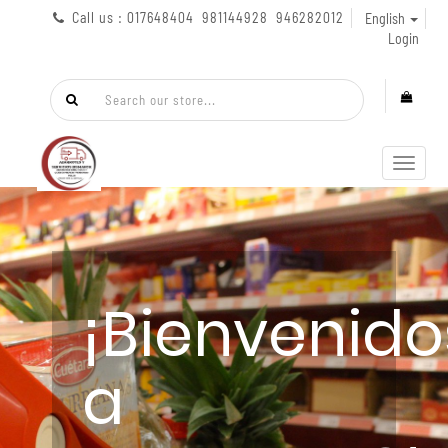
Call us : 017648404 981144928 946282012
English
Login
Toggl
navig
¡Bienvenido
a