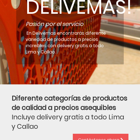
DELIVEMAS!
Pasión por el servicio
En Delivemas encontrarás diferente
variedad de productos a precios
increíbles con delivery gratis a todo
Lima y Callao.
Diferente categorías de productos
de calidad a precios asequibles
Incluye delivery gratis a todo Lima
y Callao
Contáctenos ahora