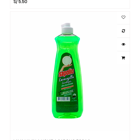
S/
5.50