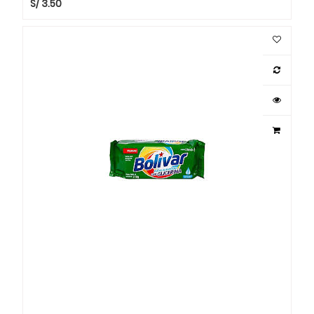
S/
3.50