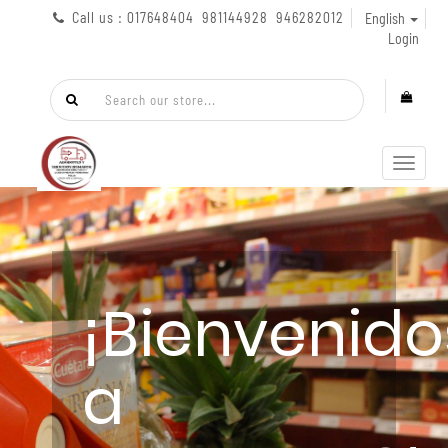
Call us : 017648404 981144928 946282012
English
Login
Toggl
navig
¡Bienvenido
a