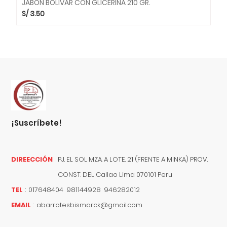
JABON BOLIVAR CON GLICERINA 210 GR.
S/
3.50
¡suscríbete!
DIREECCIÓN
PJ. EL SOL MZA. A LOTE. 21 (FRENTE A MINKA) PROV.
CONST. DEL
Callao
Lima
070101
Peru
TEL
:
017648404 981144928 946282012
EMAIL
:
abarrotesbismarck@gmail.com