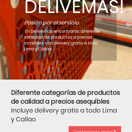
DELIVEMAS!
Pasión por el servicio
En Delivemas encontrarás diferente
variedad de productos a precios
increíbles con delivery gratis a todo
Lima y Callao.
Diferente categorías de productos
de calidad a precios asequibles
Incluye delivery gratis a todo Lima
y Callao
Contáctenos ahora