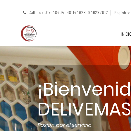
Call us : 017648404 981144928 946282012
English
INICI
¡Bienveni
DELIVEMAS
Pasión por el servicio