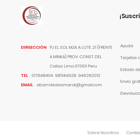
¡suscr
Ayuda
DIREECCIÓN
PJ. EL SOL MZA. A LOTE. 21 (FRENTE
A MINKA) PROV. CONST. DEL
Tarjetas 
Callao
Lima
070101
Peru
Estado d
TEL
:
017648404 981144928 946282012
Envío grat
EMAIL
:
abarrotesbismarck@gmail.com
Devoluci
Sobre Nosotros
Contá