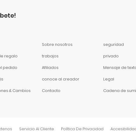
íbete!
Sobre nosotros
seguridad
de regalo
trabajos
privado
el pedido
Afiliados
Mensaje de text
is
conoce al creador
Legal
ones & Cambios
Contacto
Cadena de sumi
ctenos
Servicio Al Cliente
Política De Privacidad
Accesibilida