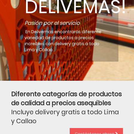
DELIVEMAS!
Pasión por el servicio
En Delivemas encontrarás diferente
variedad de productos a precios
increíbles con delivery gratis a todo
Lima y Callao.
Diferente categorías de productos
de calidad a precios asequibles
Incluye delivery gratis a todo Lima
y Callao
Contáctenos ahora