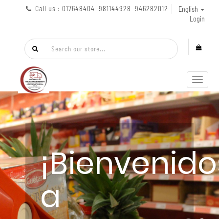
Call us : 017648404 981144928 946282012
English
Login
Toggl
navig
¡Bienvenido
a