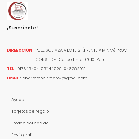
¡suscríbete!
DIREECCIÓN
PJ. EL SOL MZA. A LOTE. 21 (FRENTE A MINKA) PROV.
CONST. DEL
Callao
Lima
070101
Peru
TEL
:
017648404 981144928 946282012
EMAIL
:
abarrotesbismarck@gmail.com
Ayuda
Tarjetas de regalo
Estado del pedido
Envío gratis