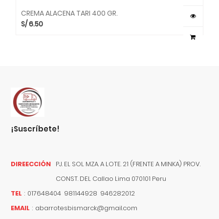
CREMA ALACENA TARI 400 GR.
S/
6.50
¡suscríbete!
DIREECCIÓN
PJ. EL SOL MZA. A LOTE. 21 (FRENTE A MINKA) PROV.
CONST. DEL
Callao
Lima
070101
Peru
TEL
:
017648404 981144928 946282012
EMAIL
:
abarrotesbismarck@gmail.com