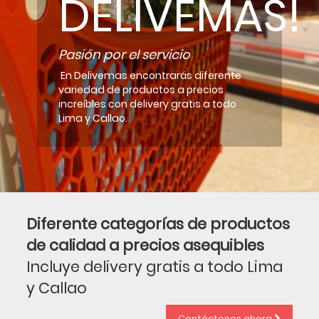
DELIVEMAS!
Pasión por el servicio
En Delivemas encontrarás diferente
variedad de productos a precios
increíbles con delivery gratis a todo
Lima y Callao.
Diferente categorías de productos
de calidad a precios asequibles
Incluye delivery gratis a todo Lima
y Callao
Contáctenos ahora