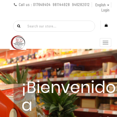
Call us : 017648404 981144928 946282012
English
Login
Toggl
navig
¡Bienvenido
a