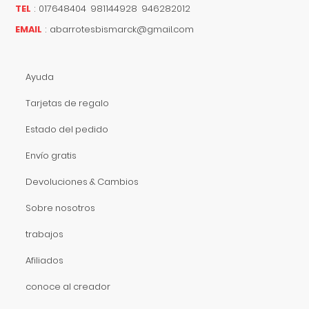
TEL
:
017648404 981144928 946282012
EMAIL
:
abarrotesbismarck@gmail.com
Ayuda
Tarjetas de regalo
Estado del pedido
Envío gratis
Devoluciones & Cambios
Sobre nosotros
trabajos
Afiliados
conoce al creador