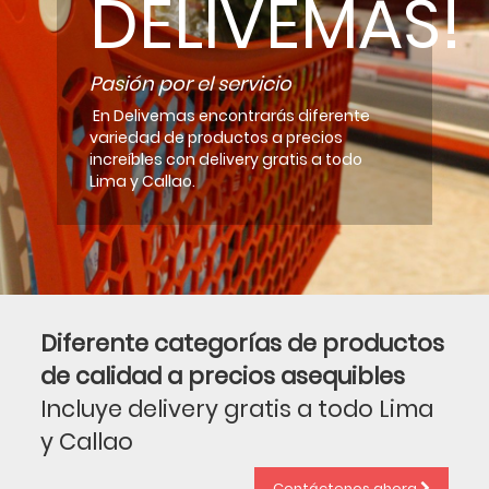
DELIVEMAS!
Pasión por el servicio
En Delivemas encontrarás diferente
variedad de productos a precios
increíbles con delivery gratis a todo
Lima y Callao.
Diferente categorías de productos
de calidad a precios asequibles
Incluye delivery gratis a todo Lima
y Callao
Contáctenos ahora