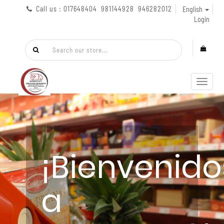
Call us : 017648404 981144928 946282012
English
Login
Toggl
navig
¡Bienvenido
a