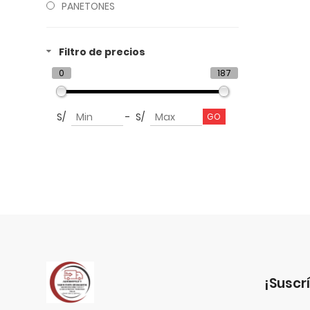
PANETONES
Filtro de precios
0
187
S/
-
S/
¡suscr