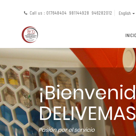
Call us : 017648404 981144928 946282012
English
INICI
¡Bienveni
DELIVEMAS
Pasión por el servicio