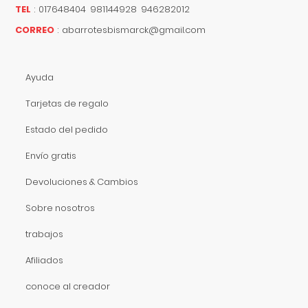
TEL
:
017648404 981144928 946282012
CORREO
:
abarrotesbismarck@gmail.com
Ayuda
Tarjetas de regalo
Estado del pedido
Envío gratis
Devoluciones & Cambios
Sobre nosotros
trabajos
Afiliados
conoce al creador