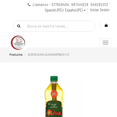
Llamanos : 017648404 981144928 946282012
Iniciar Sesión
Spanish (PE) / Español (PE)
Menú
de
Naveg
Productos
ACEITE OLIVA OLIVAR EXTRA/V 1 LT.