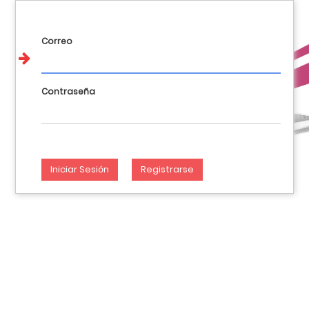
Llamanos : 017648404 981144928 946282012
Iniciar Sesión
Spanish (PE) / Español (PE)
Correo
Contraseña
Iniciar Sesión
Registrarse