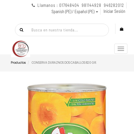
Llamanos : 017648404 981144928 946282012
Iniciar Sesión
Spanish (PE) / Español (PE)
Menú
de
Naveg
Productos
CONSERVA DURAZNOS DOS CABALLOS 820 GR.