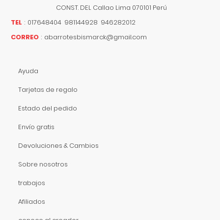
CONST. DEL
Callao
Lima
070101
Perú
TEL
:
017648404 981144928 946282012
CORREO
:
abarrotesbismarck@gmail.com
Ayuda
Tarjetas de regalo
Estado del pedido
Envío gratis
Devoluciones & Cambios
Sobre nosotros
trabajos
Afiliados