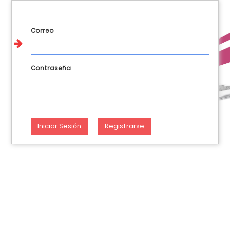
Llamanos : 017648404 981144928 946282012
Iniciar Sesión
Spanish (PE) / Español (PE)
Correo
Contraseña
Iniciar Sesión
Registrarse