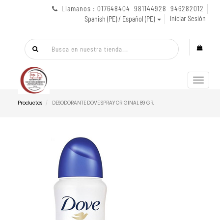
Llamanos : 017648404 981144928 946282012
Iniciar Sesión
Spanish (PE) / Español (PE)
Menú
de
Naveg
Productos
DESODORANTE DOVE SPRAY ORIGINAL 89 GR.