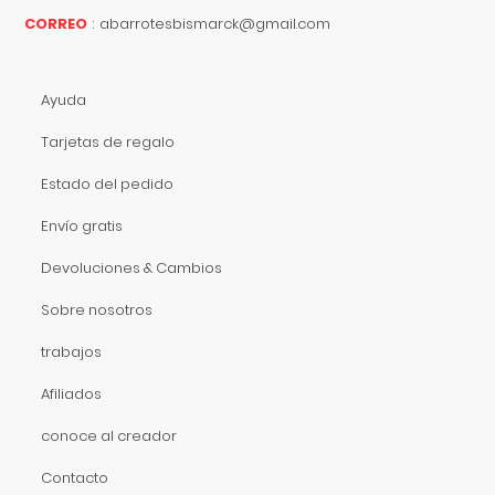
CORREO
:
abarrotesbismarck@gmail.com
Ayuda
Tarjetas de regalo
Estado del pedido
Envío gratis
Devoluciones & Cambios
Sobre nosotros
trabajos
Afiliados
conoce al creador
Contacto