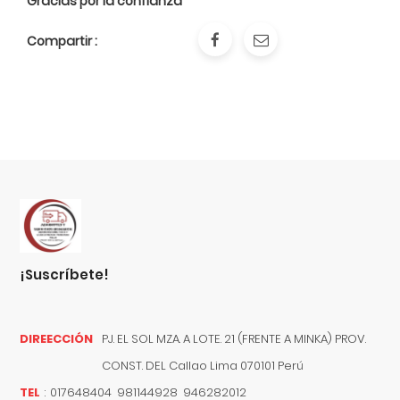
Gracias por la confianza
Compartir :
¡suscríbete!
DIREECCIÓN
PJ. EL SOL MZA. A LOTE. 21 (FRENTE A MINKA) PROV.
CONST. DEL
Callao
Lima
070101
Perú
TEL
:
017648404 981144928 946282012