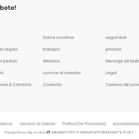
íbete!
Sobre nosotros
seguridad
de regalo
trabajos
privado
el pedido
Afiliados
Mensaje de text
is
conoce al creador
Legal
ones & Cambios
Contacto
Cadena de sumi
ctenos
Servicio Al Cliente
Política De Privacidad
Accesibilida
Derechos de autor
©
ABARROTES Y SERVICIOS BISMARCK E.I.R.L.