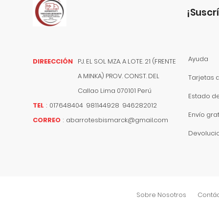
¡suscr
Ayuda
DIREECCIÓN
PJ. EL SOL MZA. A LOTE. 21 (FRENTE
A MINKA) PROV. CONST. DEL
Tarjetas 
Callao
Lima
070101
Perú
Estado d
TEL
:
017648404 981144928 946282012
Envío grat
CORREO
:
abarrotesbismarck@gmail.com
Devoluci
Sobre Nosotros
Contá