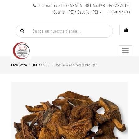
Llamanos : 017648404 981144928 946282012
Iniciar Sesión
Spanish (PE) / Español (PE)
Menú
de
Naveg
Productos
ESPECIAS
HONGOS SECOS NACIONAL KG.