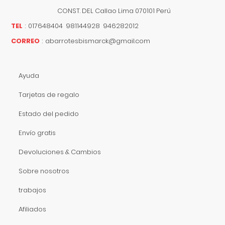
CONST. DEL
Callao
Lima
070101
Perú
TEL
:
017648404 981144928 946282012
CORREO
:
abarrotesbismarck@gmail.com
Ayuda
Tarjetas de regalo
Estado del pedido
Envío gratis
Devoluciones & Cambios
Sobre nosotros
trabajos
Afiliados