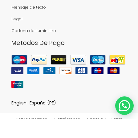
Mensaje de texto
Legal
Cadena de suministro
Metodos De Pago
English
Español (PE)
Sobre Nosotros
Contáctenos
Servicio Al Cliente
Política De Privacidad
Accesibilidad
Directorio De Tiendas
Derechos de autor
©
ABARROTES Y SERVICIOS BISMARCK E.I.R.L.