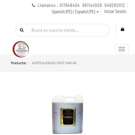
Llamanos : 017648404 981144928 946282012
Iniciar Sesión
Spanish (PE) / Español (PE)
Menú
de
Naveg
Productos
ACEITE AJONJOLI SOFIT 5.416 ML.