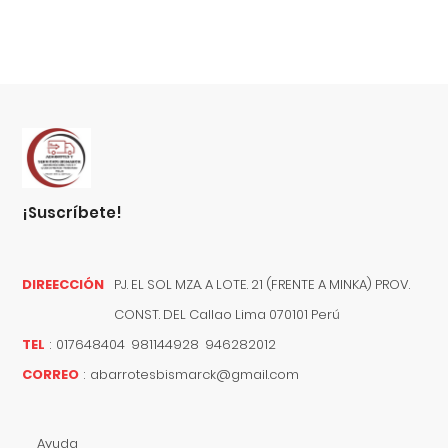
¡suscríbete!
DIREECCIÓN
PJ. EL SOL MZA. A LOTE. 21 (FRENTE A MINKA) PROV.
CONST. DEL
Callao
Lima
070101
Perú
TEL
:
017648404 981144928 946282012
CORREO
:
abarrotesbismarck@gmail.com
Ayuda