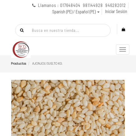
Llamanos : 017648404 981144928 946282012
Iniciar Sesión
Spanish (PE) / Español (PE)
Menú
de
Naveg
Productos
AJONJOLI SUELTO KG.