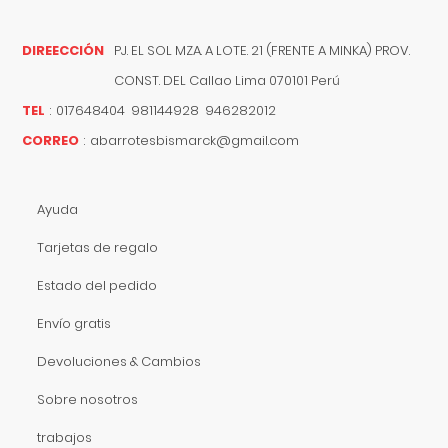
DIREECCIÓN
PJ. EL SOL MZA. A LOTE. 21 (FRENTE A MINKA) PROV.
CONST. DEL
Callao
Lima
070101
Perú
TEL
:
017648404 981144928 946282012
CORREO
:
abarrotesbismarck@gmail.com
Ayuda
Tarjetas de regalo
Estado del pedido
Envío gratis
Devoluciones & Cambios
Sobre nosotros
trabajos