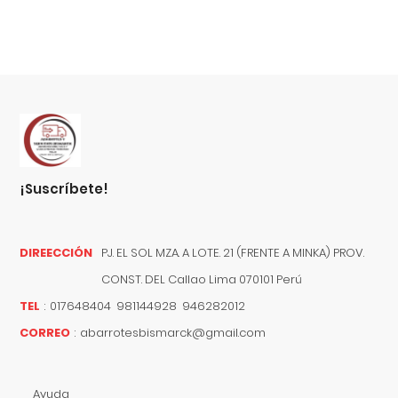
¡suscríbete!
DIREECCIÓN
PJ. EL SOL MZA. A LOTE. 21 (FRENTE A MINKA) PROV.
CONST. DEL
Callao
Lima
070101
Perú
TEL
:
017648404 981144928 946282012
CORREO
:
abarrotesbismarck@gmail.com
Ayuda