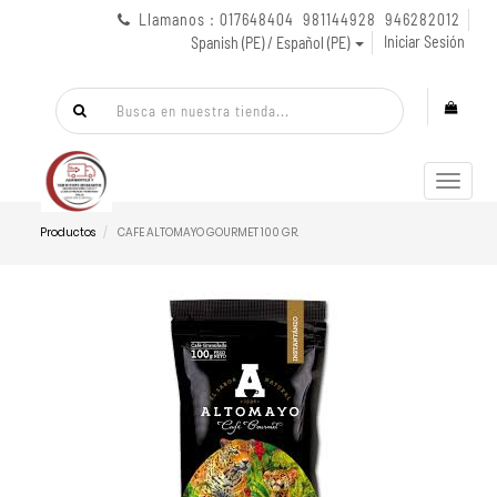
Llamanos : 017648404 981144928 946282012
Iniciar Sesión
Spanish (PE) / Español (PE)
Menú
de
Naveg
Productos
CAFE ALTOMAYO GOURMET 100 GR.