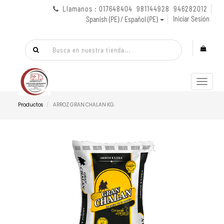
Llamanos : 017648404 981144928 946282012
Iniciar Sesión
Spanish (PE) / Español (PE)
Menú
de
Naveg
Productos
ARROZ GRAN CHALAN KG.