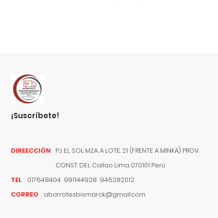
¡suscríbete!
DIREECCIÓN
PJ. EL SOL MZA. A LOTE. 21 (FRENTE A MINKA) PROV.
CONST. DEL
Callao
Lima
070101
Perú
TEL
:
017648404 981144928 946282012
CORREO
:
abarrotesbismarck@gmail.com