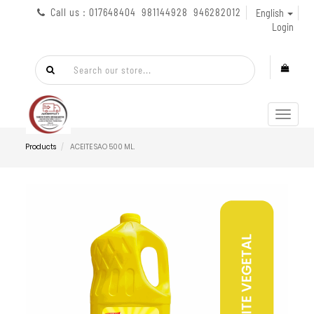
Call us : 017648404 981144928 946282012
English
Login
Toggl
navig
Products
ACEITE SAO 500 ML.