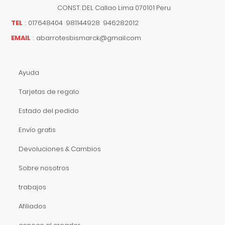
CONST. DEL
Callao
Lima
070101
Peru
TEL
:
017648404 981144928 946282012
EMAIL
:
abarrotesbismarck@gmail.com
Ayuda
Tarjetas de regalo
Estado del pedido
Envío gratis
Devoluciones & Cambios
Sobre nosotros
trabajos
Afiliados