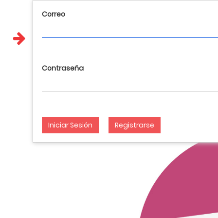
Correo
Llamanos : 017648404 981144928 946282012
Spanish
Contraseña
Iniciar Sesión
Registrarse