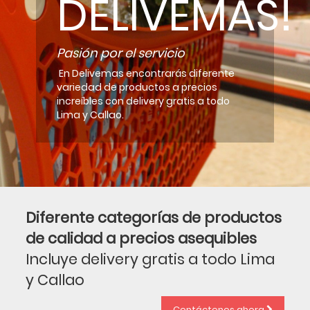
DELIVEMAS!
Pasión por el servicio
En Delivemas encontrarás diferente
variedad de productos a precios
increíbles con delivery gratis a todo
Lima y Callao.
Diferente categorías de productos
de calidad a precios asequibles
Incluye delivery gratis a todo Lima
y Callao
Contáctenos ahora