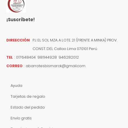
¡suscríbete!
DIREECCIÓN
PJ. EL SOL MZA. A LOTE. 21 (FRENTE A MINKA) PROV.
CONST. DEL
Callao
Lima
070101
Perú
TEL
:
017648404 981144928 946282012
CORREO
:
abarrotesbismarck@gmail.com
Ayuda
Tarjetas de regalo
Estado del pedido
Envío gratis