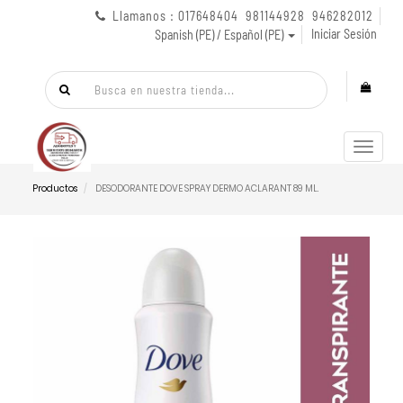
Llamanos : 017648404 981144928 946282012
Iniciar Sesión
Spanish (PE) / Español (PE)
Menú
de
Naveg
Productos
DESODORANTE DOVE SPRAY DERMO ACLARANT 89 ML.