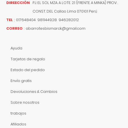
DIREECCIÓN
PJ. EL SOL MZA. A LOTE. 21 (FRENTE A MINKA) PROV.
CONST. DEL
Callao
Lima
070101
Perú
TEL
:
017648404 981144928 946282012
CORREO
:
abarrotesbismarck@gmail.com
Ayuda
Tarjetas de regalo
Estado del pedido
Envío gratis
Devoluciones & Cambios
Sobre nosotros
trabajos
Afiliados