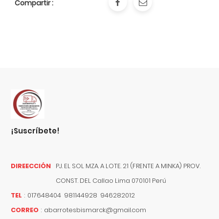
Compartir :
¡suscríbete!
DIREECCIÓN
PJ. EL SOL MZA. A LOTE. 21 (FRENTE A MINKA) PROV.
CONST. DEL
Callao
Lima
070101
Perú
TEL
:
017648404 981144928 946282012
CORREO
:
abarrotesbismarck@gmail.com