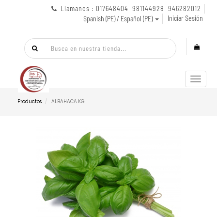
Llamanos : 017648404 981144928 946282012
Iniciar Sesión
Spanish (PE) / Español (PE)
Menú
de
Naveg
Productos
ALBAHACA KG.