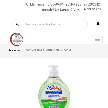
Llamanos : 017648404 981144928 946282012
Iniciar Sesión
Spanish (PE) / Español (PE)
Menú
de
Naveg
Productos
ALCOHOL EN GEL ANTIBACTERIAL 380 ML.