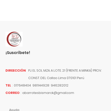
¡suscríbete!
DIREECCIÓN
PJ. EL SOL MZA. A LOTE. 21 (FRENTE A MINKA) PROV.
CONST. DEL
Callao
Lima
070101
Perú
TEL
:
017648404 981144928 946282012
CORREO
:
abarrotesbismarck@gmail.com
Ayuda