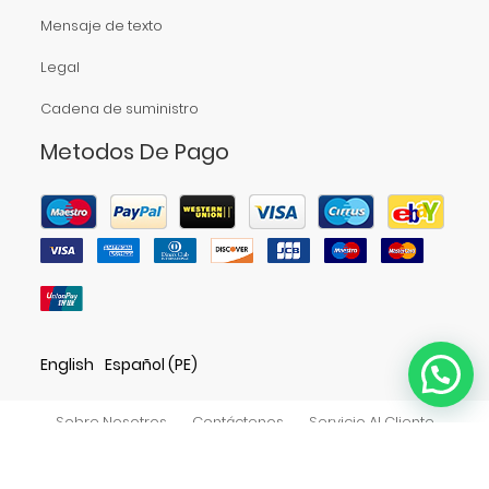
Mensaje de texto
Legal
Cadena de suministro
Metodos De Pago
English
Español (PE)
Sobre Nosotros
Contáctenos
Servicio Al Cliente
Política De Privacidad
Accesibilidad
Directorio De Tiendas
Derechos de autor
©
ABARROTES Y SERVICIOS BISMARCK E.I.R.L.