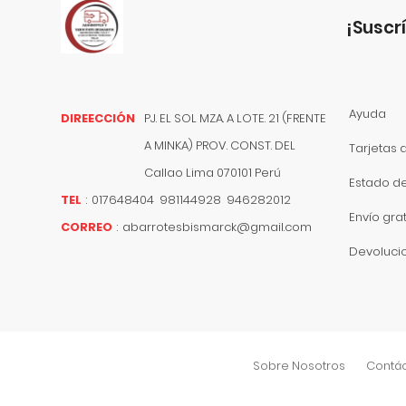
¡suscr
Ayuda
DIREECCIÓN
PJ. EL SOL MZA. A LOTE. 21 (FRENTE
A MINKA) PROV. CONST. DEL
Tarjetas 
Callao
Lima
070101
Perú
Estado d
TEL
:
017648404 981144928 946282012
Envío grat
CORREO
:
abarrotesbismarck@gmail.com
Devoluci
Sobre Nosotros
Contá