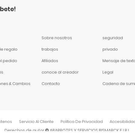
íbete!
Sobre nosotros
seguridad
de regalo
trabajos
privado
el pedido
Afiliados
Mensaje de text
is
conoce al creador
Legal
ones & Cambios
Contacto
Cadena de sumi
ctenos
Servicio Al Cliente
Política De Privacidad
Accesibilida
Derechos de autor
©
ABARROTES Y SERVICIOS BISMARCK E.I.R.L.