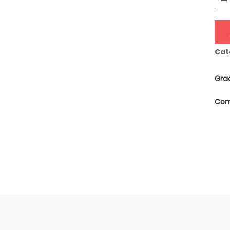
Cat
Grac
Comp