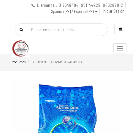
Llamanos : 017648404 981144928 946282012
Iniciar Sesión
Spanish (PE) / Español (PE)
Menú
de
Naveg
Productos
DETERGENTE BOLIVAR FLORAL 4.2 KG.