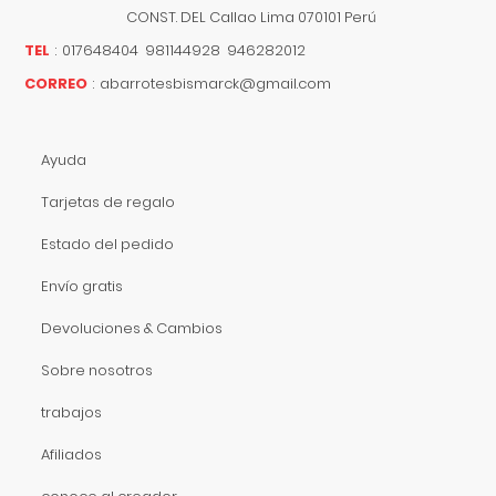
CONST. DEL
Callao
Lima
070101
Perú
TEL
:
017648404 981144928 946282012
CORREO
:
abarrotesbismarck@gmail.com
Ayuda
Tarjetas de regalo
Estado del pedido
Envío gratis
Devoluciones & Cambios
Sobre nosotros
trabajos
Afiliados