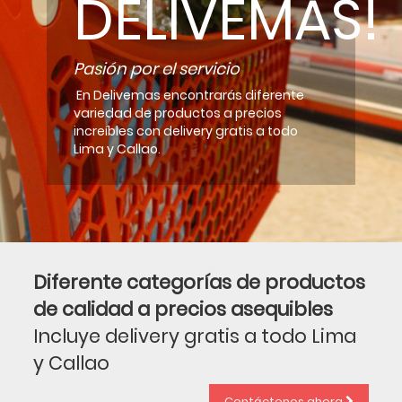
DELIVEMAS!
Pasión por el servicio
En Delivemas encontrarás diferente
variedad de productos a precios
increíbles con delivery gratis a todo
Lima y Callao.
Diferente categorías de productos
de calidad a precios asequibles
Incluye delivery gratis a todo Lima
y Callao
Contáctenos ahora