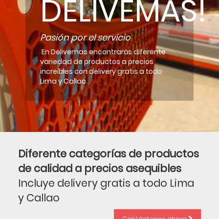
DELIVEMAS!
Pasión por el servicio
En Delivemas encontrarás diferente
variedad de productos a precios
increíbles con delivery gratis a todo
Lima y Callao.
Diferente categorías de productos
de calidad a precios asequibles
Incluye delivery gratis a todo Lima
y Callao
Contáctenos ahora