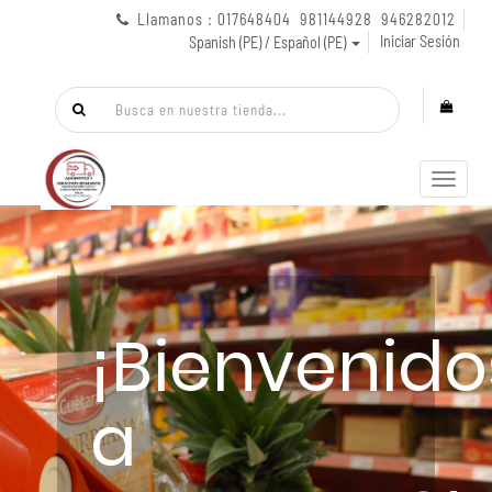
Llamanos : 017648404 981144928 946282012
Iniciar Sesión
Spanish (PE) / Español (PE)
Menú
de
Naveg
¡Bienvenido
a