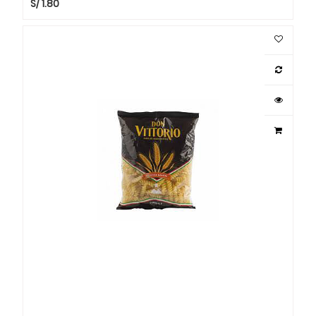
S/
1.80