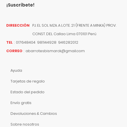
¡suscríbete!
DIREECCIÓN
PJ. EL SOL MZA. A LOTE. 21 (FRENTE A MINKA) PROV.
CONST. DEL
Callao
Lima
070101
Perú
TEL
:
017648404 981144928 946282012
CORREO
:
abarrotesbismarck@gmail.com
Ayuda
Tarjetas de regalo
Estado del pedido
Envío gratis
Devoluciones & Cambios
Sobre nosotros