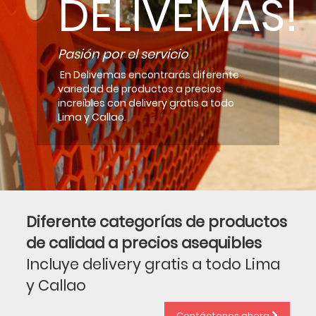
DELIVEMAS!
Pasión por el servicio
En Delivemas encontrarás diferente
variedad de productos a precios
increíbles con delivery gratis a todo
Lima y Callao.
Diferente categorías de productos
de calidad a precios asequibles
Incluye delivery gratis a todo Lima
y Callao
Contáctenos ahora