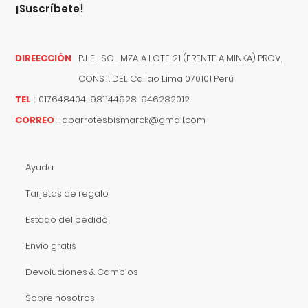
¡suscríbete!
DIREECCIÓN
PJ. EL SOL MZA. A LOTE. 21 (FRENTE A MINKA) PROV.
CONST. DEL
Callao
Lima
070101
Perú
TEL
:
017648404 981144928 946282012
CORREO
:
abarrotesbismarck@gmail.com
Ayuda
Tarjetas de regalo
Estado del pedido
Envío gratis
Devoluciones & Cambios
Sobre nosotros