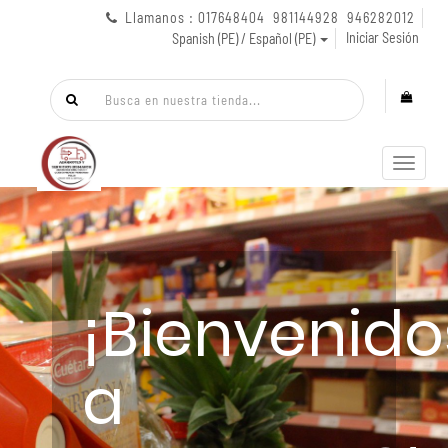
Llamanos : 017648404 981144928 946282012
Iniciar Sesión
Spanish (PE) / Español (PE)
Menú
de
Naveg
¡Bienvenido
a