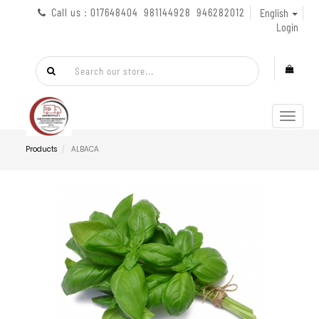
Call us : 017648404 981144928 946282012
English
Login
Toggl
navig
Products
ALBACA