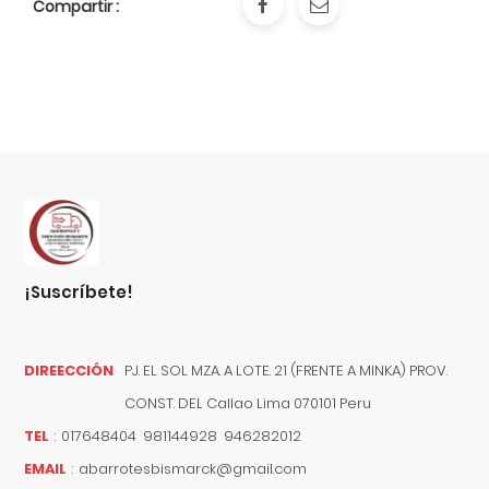
Compartir :
¡suscríbete!
DIREECCIÓN
PJ. EL SOL MZA. A LOTE. 21 (FRENTE A MINKA) PROV.
CONST. DEL
Callao
Lima
070101
Peru
TEL
:
017648404 981144928 946282012
EMAIL
:
abarrotesbismarck@gmail.com