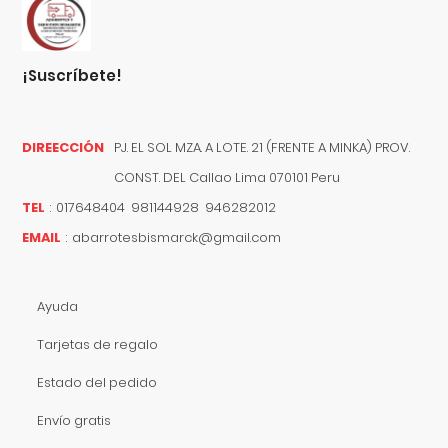
¡suscríbete!
DIREECCIÓN
PJ. EL SOL MZA. A LOTE. 21 (FRENTE A MINKA) PROV.
CONST. DEL
Callao
Lima
070101
Peru
TEL
:
017648404 981144928 946282012
EMAIL
:
abarrotesbismarck@gmail.com
Ayuda
Tarjetas de regalo
Estado del pedido
Envío gratis